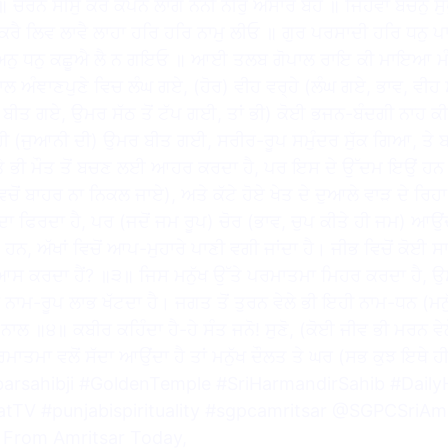
 ਚਰਨ ਸੀਸੁ ਕਰ ਕੰਪਨ ਲਾਗੇ ਨੈਨੀ ਨੀਰੁ ਅਸਾਰ ਬਹੈ ॥ ਜਿਹਵਾ ਬਚਨੁ ਸੁ
ਰੈ ਲਿਵ ਲਾਵੈ ਲਾਹਾ ਹਰਿ ਹਰਿ ਨਾਮੁ ਲੀਓ ॥ ਗੁਰ ਪਰਸਾਦੀ ਹਰਿ ਧਨ
ਹੁ ਅਨੁ ਧਨੁ ਕਛੂਐ ਲੈ ਨ ਗਇਓ ॥ ਆਈ ਤਲਬ ਗੋਪਾਲ ਰਾਇ ਕੀ ਮਾਇਆ
ਾਲ ਅੰਞਾਣਪੁਣੇ ਵਿਚ ਲੰਘ ਗਏ, (ਹੋਰ) ਵੀਹ ਵਰ੍ਹੇ (ਲੰਘ ਗਏ, ਭਾਵ, ਵੀਹ 
 ਬੀਤ ਗਏ, ਉਮਰ ਸੱਠ ਤੋਂ ਟੱਪ ਗਈ, ਤਾਂ ਭੀ) ਕੋਈ ਭਜਨ-ਬੰਦਗੀ ਨਾਹ ਕੀ
ਹੀ (ਜੁਆਨੀ ਦੀ) ਉਮਰ ਬੀਤ ਗਈ, ਸਰੀਰ-ਰੂਪ ਸਮੁੰਦਰ ਸੁੱਕ ਗਿਆ, ਤੇ ਬ
 ਭੀ ਮੌਤ ਤੋਂ ਬਚਣ ਲਈ ਆਹਰ ਕਰਦਾ ਹੈ, ਪਰ ਇਸ ਦੇ ਉੱਦਮ ਇਉਂ ਹਨ ਜਿਵੇ
ਵਿਚੋਂ ਬਾਹਰ ਨਾ ਨਿਕਲ ਜਾਏ), ਅਤੇ ਕੱਟੇ ਹੋਏ ਖੇਤ ਦੇ ਦੁਆਲੇ ਵਾੜ ਦੇ ਰਿਹਾ
ਰਦਾ ਹੈ, ਪਰ (ਜਦੋਂ ਜਮ ਰੂਪ) ਚੋਰ (ਭਾਵ, ਚੁਪ ਕੀਤੇ ਹੀ ਜਮ) ਆਉਂਦਾ ਹੈ
ੇ ਹਨ, ਅੱਖਾਂ ਵਿਚੋਂ ਆਪ-ਮੁਹਾਰੇ ਪਾਣੀ ਵਗੀ ਜਾਂਦਾ ਹੈ। ਜੀਭ ਵਿਚੋਂ ਕੋਈ
 ਆਸ ਕਰਦਾ ਹੈਂ? ॥੩॥ ਜਿਸ ਮਨੁੱਖ ਉੱਤੇ ਪਰਮਾਤਮਾ ਮਿਹਰ ਕਰਦਾ ਹੈ, 
 ਨਾਮ-ਰੂਪ ਲਾਭ ਖੱਟਦਾ ਹੈ। ਜਗਤ ਤੋਂ ਤੁਰਨ ਵੇਲੇ ਭੀ ਇਹੀ ਨਾਮ-ਧਨ (ਮਨੁ
 ਨਾਲ ॥੪॥ ਕਬੀਰ ਕਹਿੰਦਾ ਹੈ-ਹੇ ਸੰਤ ਜਨੋ! ਸੁਣੋ, (ਕੋਈ ਜੀਵ ਭੀ ਮਰਨ 
ਪਰਮਾਤਮਾ ਵਲੋਂ ਸੱਦਾ ਆਉਂਦਾ ਹੈ ਤਾਂ ਮਨੁੱਖ ਦੌਲਤ ਤੇ ਘਰ (ਸਭ ਕੁਝ ਇਥੇ ਹੀ
arsahibji #GoldenTemple #SriHarmandirSahib #Dail
tTV #punjabispirituality #sgpcamritsar @SGPCSriAmr
From Amritsar Today,