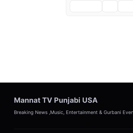
Facebook
X
Li
← Previous
Mannat TV Punjabi USA
Breaking News ,Music, Entertainment & Gurbani Eve