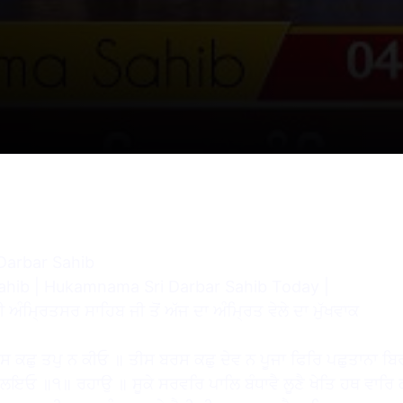
m/watch?v=TFYh_AyTW6o
Darbar Sahib
ahib | Hukamnama Sri Darbar Sahib Today |
 ਅੰਮ੍ਰਿਤਸਰ ਸਾਹਿਬ ਜੀ ਤੋਂ ਅੱਜ ਦਾ ਅੰਮ੍ਰਿਤ ਵੇਲੇ ਦਾ ਮੁੱਖਵਾਕ
 ਕਛੁ ਤਪੁ ਨ ਕੀਓ ॥ ਤੀਸ ਬਰਸ ਕਛੁ ਦੇਵ ਨ ਪੂਜਾ ਫਿਰਿ ਪਛੁਤਾਨਾ ਬਿ
ਲਇਓ ॥੧॥ ਰਹਾਉ ॥ ਸੂਕੇ ਸਰਵਰਿ ਪਾਲਿ ਬੰਧਾਵੈ ਲੂਣੈ ਖੇਤਿ ਹਥ ਵਾਰਿ 