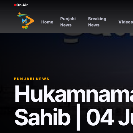
On Air
Punjabi
Breaking
Home
Video
News
News
PUNJABI NEWS
Hukamnama 
Sahib | 04 