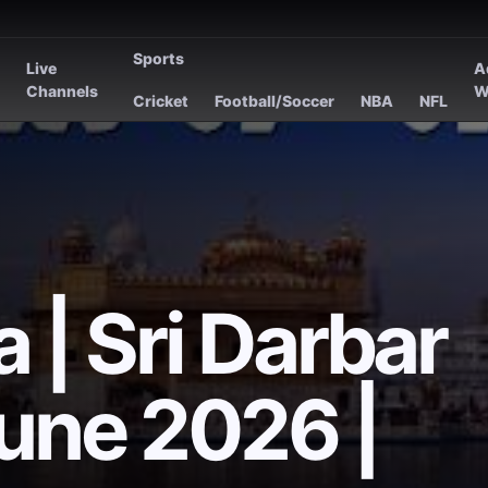
Sports
Live
A
s
Channels
W
Cricket
Football/Soccer
NBA
NFL
| Sri Darbar
June 2026 |