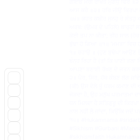
ਗਇਓ ਮੇਰੀ ਰਾਖਤ ਮੁਗਧੁ ਫਿਰੈ ॥੨॥
ਆਸ ਕਰੈ ॥੩॥ ਹਰਿ ਜੀਉ ਕ੍ਰਿਪਾ ਕ
॥੪॥ ਕਹਤ ਕਬੀਰ ਸੁਨਹੁ ਰੇ ਸੰਤ
ਅਰਥ: (ਉਮਰ ਦੇ ਪਹਿਲੇ) ਬਾਰ੍ਹਾਂ ਸ
ਕੋਈ ਤਪ ਨਾ ਕੀਤਾ; ਤੀਹ ਸਾਲ (ਹੋਰ
ਬੁੱਢਾ ਹੋ ਗਿਆ ॥੧॥ ‘ਮਮਤਾ’ ਵਿਚ 
੧॥ ਰਹਾਉ ॥ (ਹੁਣ ਬੁਢੇਪਾ ਆਉਣ ਤੇ
ਬੰਨ੍ਹ ਰਿਹਾ ਹੈ (ਤਾਂ ਕਿ ਪਾਣੀ ਤਲਾ 
ਆਪਣਾ ਬਣਾਈ ਰੱਖਣ ਦੇ ਜਤਨ ਕਰਦਾ ਫਿ
੨॥ ਪੈਰ, ਸਿਰ, ਹੱਥ ਕੰਬਣ ਲੱਗ ਜਾਂਦ
(ਕੀ) ਉਸ ਵੇਲੇ ਤੂੰ ਧਰਮ ਕਮਾਣ ਦੀ
ਜੋੜਦਾ ਹੈ, ਉਹ ਮਨੁੱਖ ਪਰਮਾਤਮਾ ਦਾ
ਧਨ ਮਿਲਦਾ ਹੈ ਸਤਿਗੁਰੂ ਦੀ ਕਿਰਪਾ
ਨਾਲ ਨਹੀਂ ਲੈ ਜਾਂਦਾ, ਕਿਉਂਕਿ ਜਦੋਂ 
੧੫॥ #Hukamnama #sridarb
#Sikhism #Gurbani #Manna
#sikhismfaith Hukamnama 