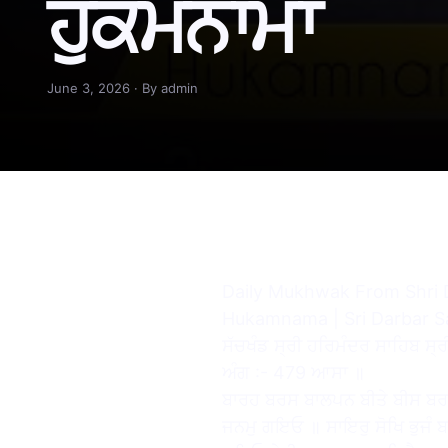
ਹੁਕਮਨਾਮਾ
June 3, 2026 · By admin
https://www.youtube.co
Daily Mukhwak From Shri 
Hukamnama | Sri Darbar S
ਸੱਚਖੰਡ ਸ੍ਰੀ ਹਰਿਮੰਦਰ ਸਾਹਿਬ ਸ੍ਰੀ
ਅੰਗ :- 479 ਆਸਾ ॥
ਬਾਰਹ ਬਰਸ ਬਾਲਪਨ ਬੀਤੇ ਬੀਸ ਬਰਸ
ਜਨਮੁ ਗਇਓ ॥ ਸਾਇਰੁ ਸੋਖਿ ਭੁਜੰ ਬ