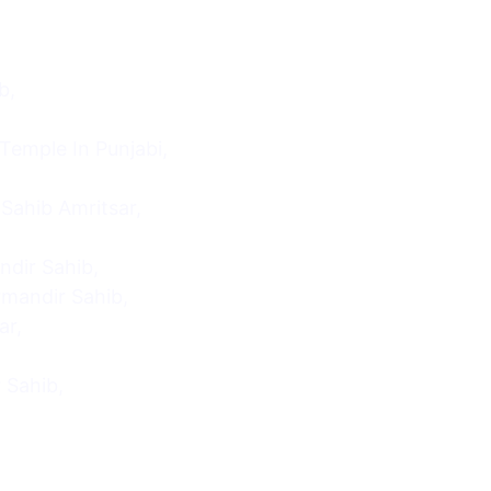
b,
emple In Punjabi,
Sahib Amritsar,
dir Sahib,
mandir Sahib,
ar,
 Sahib,