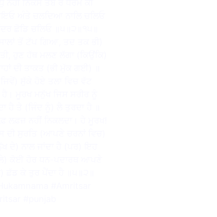
ਧੁ ਨਹੀ ਨਿਕਸੈ ਤਬ ਰੇ ਧਰਮ ਕੀ
ੁ ਪਾਇਓ ਅੰਤੇ ਚਲਦਿਆ ਨਾਲਿ ਚਲਿਓ
 ਮੰਦਰ ਛੋਡਿ ਚਲਿਓ ॥੫॥੨॥੧੫॥
ਸਾਲਾਂ ਤੋਂ ਟੱਪ ਗਿਆ, ਤਦ ਤਕ ਭੀ)
ਤੀ, ਹੁਣ ਹੱਥ ਮਲਣ ਲੱਗਾ (ਕਿਉਂਕਿ)
ਾਹਾਂ ਦੀ ਤਾਕਤ (ਭੀ ਮੁੱਕ ਗਈ) ॥
ਂ) ਸੁੱਕੇ ਹੋਏ ਤਲਾ ਵਿਚ ਵੱਟ
 ਹੈ। ਮੂਰਖ ਮਨੁੱਖ ਜਿਸ ਸਰੀਰ ਨੂੰ
 ਤੇ (ਜਿੰਦ ਨੂੰ) ਲੈ ਤੁਰਦਾ ਹੈ ॥
 ਸਾਫ਼ ਲਫ਼ਜ਼ ਨਹੀਂ ਨਿਕਲਦਾ। ਹੇ ਮੂਰਖ!
ਉਸ ਦੀ ਸੁਰਤਿ (ਆਪਣੇ ਚਰਨਾਂ ਵਿਚ)
ੱਖ ਦੇ) ਨਾਲ ਜਾਂਦਾ ਹੈ (ਪਰ) ਇਹ
ਵੇਲੇ) ਕੋਈ ਹੋਰ ਧਨ-ਪਦਾਰਥ ਆਪਣੇ
) ਛੱਡ ਕੇ ਤੁਰ ਪੈਂਦਾ ਹੈ ॥੫॥੨॥
yHukamnama #Amritsar
itsar #punjab