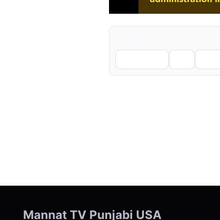
Share
Facebook
X
Li
← Previous
Mannat TV Punjabi USA