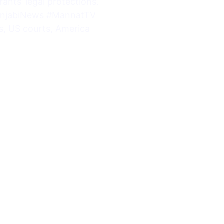
rants’ legal protections.
unjabiNews #MannatTV
s, US courts, America