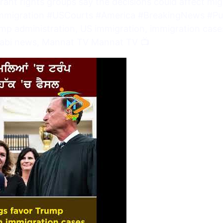
grant rights groups say the decisions could affect mig
mmigration #USCourts #America #BreakingNews #P
p administration, US immigration, immigration case
jabi news, Mannat TV Mannat TV 📺