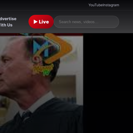
YouTube
Instagram
dvertise
▶ Live
ith Us