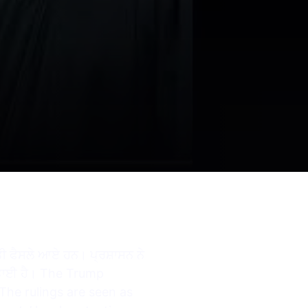
ਤੀ ਫੈਸਲੇ ਆਏ ਹਨ। ਪ੍ਰਸ਼ਾਸਨ ਨੇ
ਾ ਜਤਾਈ ਹੈ। The Trump
The rulings are seen as