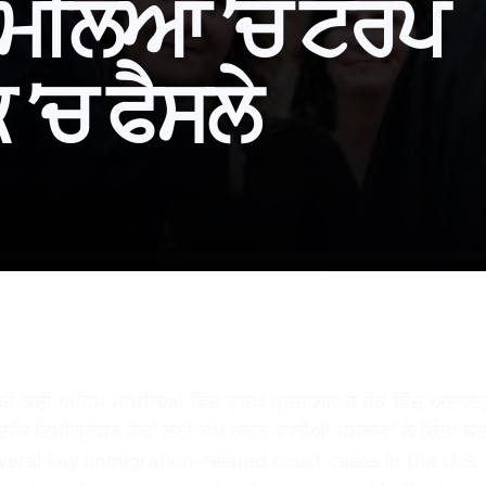
ਾਮਲਿਆਂ ’ਚ ਟਰੰਪ
 ’ਚ ਫੈਸਲੇ
/shorts/rG-0Y_Hmxu0
ੁੜੇ ਕਈ ਅਹਿਮ ਮਾਮਲਿਆਂ ਵਿੱਚ ਟਰੰਪ ਪ੍ਰਸ਼ਾਸਨ ਦੇ ਹੱਕ ਵਿੱਚ ਅਦਾਲ
 ਜਦਕਿ ਇਮੀਗ੍ਰੇਸ਼ਨ ਹੱਕਾਂ ਲਈ ਕੰਮ ਕਰਨ ਵਾਲੀਆਂ ਸੰਸਥਾਵਾਂ ਨੇ ਚਿੰਤ
eral key immigration-related court cases in the U.S. 