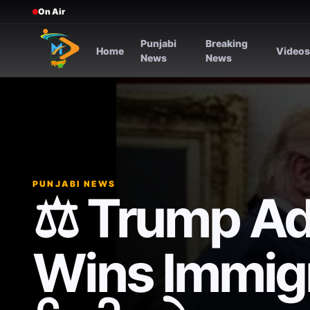
On Air
Punjabi
Breaking
Home
Video
News
News
PUNJABI NEWS
⚖️ Trump Ad
Wins Immigr