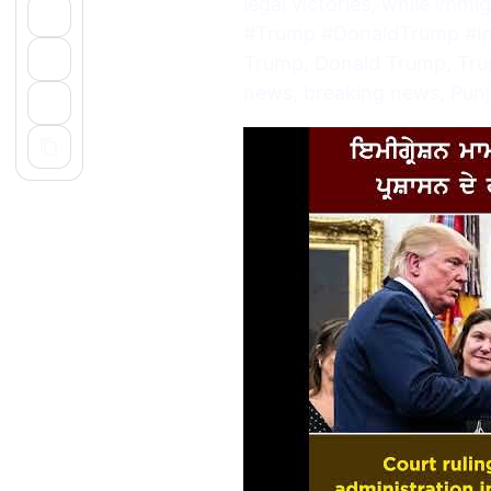
legal victories, while immi
#Trump #DonaldTrump #I
Trump, Donald Trump, Trum
news, breaking news, Pun