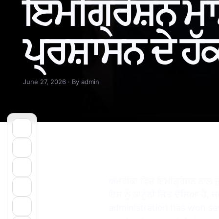
ਇਮੀਗ੍ਰੇਸ਼ਨ ਮ
ਪ੍ਰਸ਼ਾਸਨ ਦੇ ਹੱਕ
June 27, 2026 · By admin
https://www.youtube.com
ਅਮਰੀਕਾ ਵਿੱਚ ਇਮੀਗ੍ਰੇਸ਼ਨ ਨਾਲ ਜ
ਇਸ ਨੂੰ ਕਾਨੂੰਨੀ ਜਿੱਤ ਦੱਸਿਆ ਹੈ,
administration has won sev