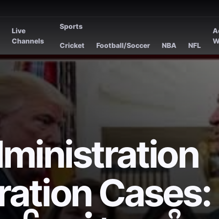
Sports
Live
A
s
Channels
W
Cricket
Football/Soccer
NBA
NFL
ministration
ation Cases: